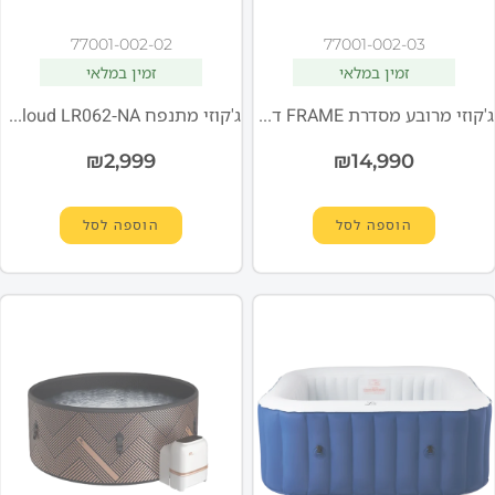
77001-002-02
77001-002-03
זמין במלאי
זמין במלאי
ג'קוזי מרובע מסדרת FRAME דגם OSLO Aero PLUS מבית MSPA F-OS063WAP
ג'קוזי מתנפח Cloud LR062-NA מבית MSpa – מתאים ל־6 אנשים
₪
2,999
₪
14,990
הוספה לסל
הוספה לסל