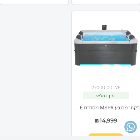
77000-001-76
זמין במלאי
ג'קוזי מרובע MSPA מסדרת FRAME דגם F-OL063W OSLO
₪
14,999
הוספה לסל