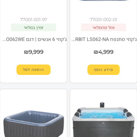
77001-001-97
77001-002-01
אזל מהמלאי
זמין במלאי
ג'קוזי מתנפח ORBIT LS062-NA מבית MSpa ל־6 אנשים
ג'קוזי 6 אנשים | דגם MSPA MONO-ECO F-MO062WE
₪
9,999
₪
4,999
מידע נוסף
הוספה לסל