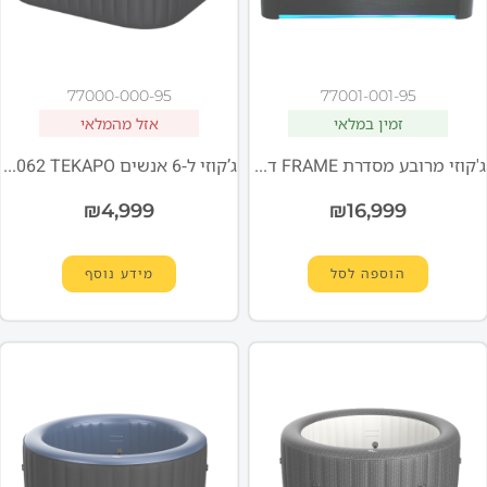
77000-000-95
77001-001-95
זמין במלאי
אזל מהמלאי
ג'קוזי מרובע מסדרת FRAME דגם OSLO PLUS מבית MSPA F-OS063WP
ג’קוזי ל-6 אנשים C-TE062 TEKAPO מסדרת COMFORT היוקרתית!
₪
4,999
₪
16,999
הוספה לסל
מידע נוסף