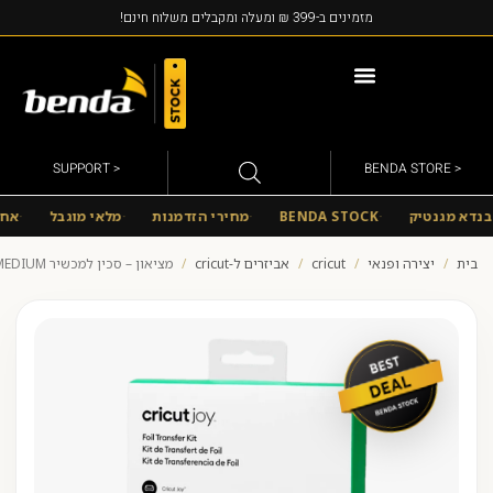
מזמינים ב-399 ₪ ומעלה ומקבלים משלוח חינם!
מוצרי MIRACASE
< SUPPORT
< BENDA STORE
נדא מגנטיק
BENDA STOCK
מחירי הזדמנות
מלאי מוגבל
אחריו
בית
/
יצירה ופנאי
/
cricut
/
אביזרים ל-cricut
/
מציאון – סכין למכשיר CRICUT JOY MEDIUM