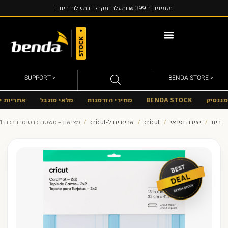
מזמינים ב-399 ₪ ומעלה ומקבלים משלוח חינם!
מוצרי MIRACASE
< SUPPORT
< BENDA STORE
גנטיק
BENDA STOCK
מחירי הזדמנות
מלאי מוגבל
אחריות יב
בית
/
יצירה ופנאי
/
cricut
/
אביזרים ל-cricut
/
מציאון – משטח כרטיסי ברכה cricut CARDMAT 33*41