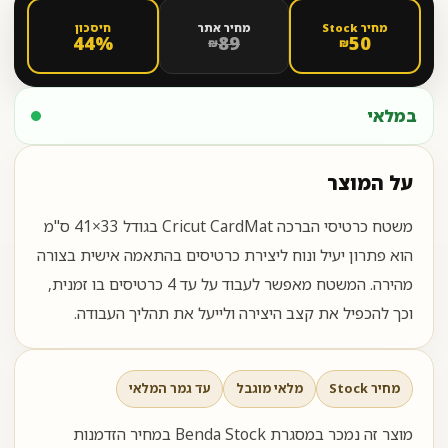
מחיר Stock
מחיר אתר
חיסכון
44%
89
50
₪
₪
במלאי
על המוצר
משטח כרטיסי הברכה Cricut CardMat בגודל 33×41 ס"מ
הוא פתרון יעיל ונוח ליצירת כרטיסים בהתאמה אישית בצורה
מהירה. המשטח מאפשר לעבוד על עד 4 כרטיסים בו זמנית,
וכך להכפיל את קצב היצירה ולייעל את תהליך העבודה.
מחיר Stock
מלאי מוגבל
עד גמר המלאי
מוצר זה נמכר במסגרת Benda Stock במחיר הזדמנות