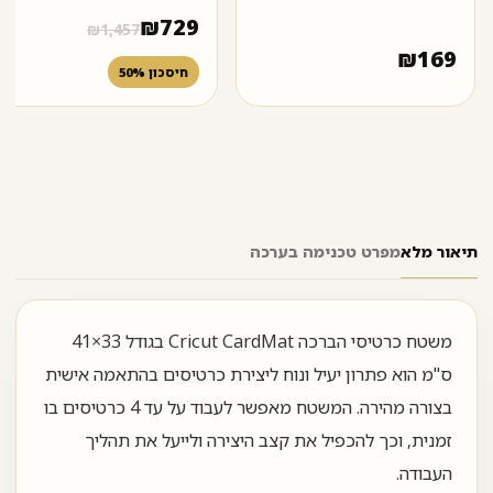
₪
729
₪
1,457
₪
169
חיסכון 50%
תיאור מלא
מפרט טכני
מה בערכה
משטח כרטיסי הברכה Cricut CardMat בגודל 33×41
ס"מ הוא פתרון יעיל ונוח ליצירת כרטיסים בהתאמה אישית
בצורה מהירה. המשטח מאפשר לעבוד על עד 4 כרטיסים בו
זמנית, וכך להכפיל את קצב היצירה ולייעל את תהליך
העבודה.