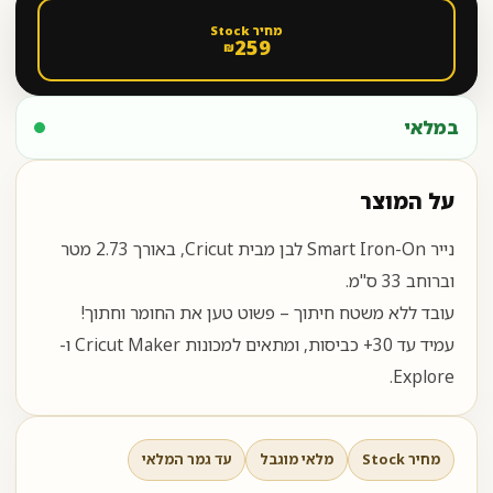
מחיר Stock
259
₪
במלאי
על המוצר
נייר Smart Iron-On לבן מבית Cricut, באורך ‎2.73 מטר
וברוחב ‎33 ס"מ.
עובד ללא משטח חיתוך – פשוט טען את החומר וחתוך!
עמיד עד ‎30+ כביסות, ומתאים למכונות Cricut Maker ו-
Explore.
מחיר Stock
מלאי מוגבל
עד גמר המלאי