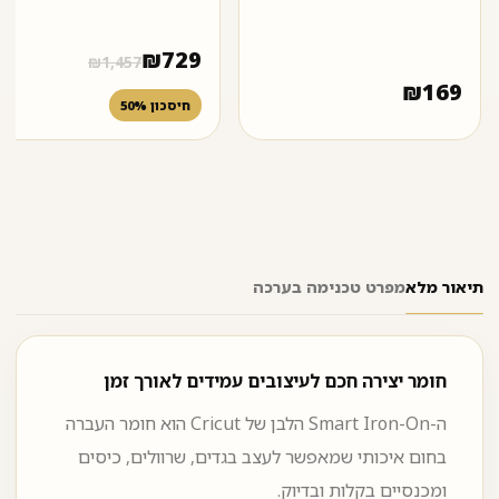
₪
729
₪
1,457
₪
169
חיסכון 50%
תיאור מלא
מפרט טכני
מה בערכה
חומר יצירה חכם לעיצובים עמידים לאורך זמן
ה-Smart Iron-On הלבן של Cricut הוא חומר העברה
בחום איכותי שמאפשר לעצב בגדים, שרוולים, כיסים
ומכנסיים בקלות ובדיוק.