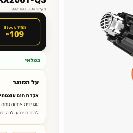
KX2001-QS מבית LACK&DECKER
מק״ט: 99218-003-34
מחיר Stock
109
₪
במלאי
על המוצר
אקדח חום עוצמתי 2000W מבית BLACK & DECKER, דגם 2001-QS
עם ידית אחיזה נוחה ו
להסרת צבע, לכה, דבק ועוד 003-34