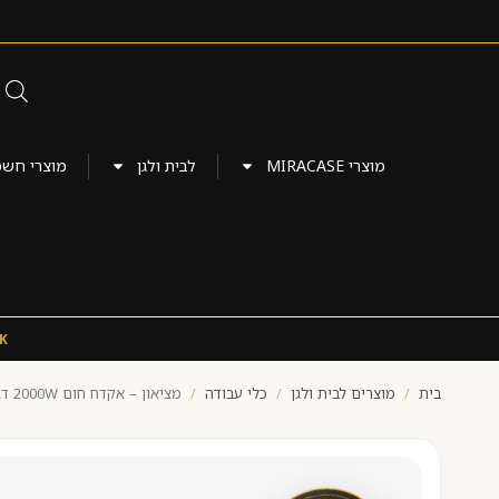
מוצרי MIRACASE
לבית ולגן
מוצרי חש
K
בית
/
מוצרים לבית ולגן
/
כלי עבודה
/
מציאון – אקדח חום 2000W דגם KX2001-QS מבית BLACK&DECKER