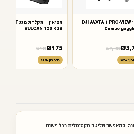
רחפן DJI AVATA 1 PRO-VIEW
מציאון – מקלדת מכנ OCCAT
VULCAN 120 RGB
Combo goggl
₪
175
₪
3,
₪
449
₪
7,499
ן 50%
חיסכון 61%
.