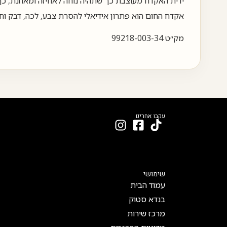
ידית האקדח מעוצבת כך שתהיה נוחה לאחיזה ומאוזנת, כך
אקדח החום הוא פתרון אידיאלי להסרת צבע, לכה, דבק וחו
מק״ט 99218-003-34
עקבו אחרינו
שימושי
עמוד הבית
בנדא סטוק
מרכז שירות