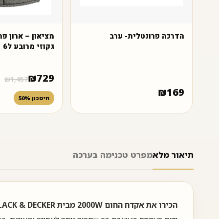
הדרכה פרונטלית- ערב
מציאון – ארון פ
גקוזי מרובע ל6
₪
729
₪
1,457
₪
169
חיסכון 50%
תיאור מלא
מפרט טכני
מה בערכה
הכירו את אקדח החום 2000W מבית BLACK & DECKER – כלי רב עוצמה, המגיע עם שני מצבים של חום וויסות חום משתנה, המאפשר שליטה מקסימלית בכל יישום