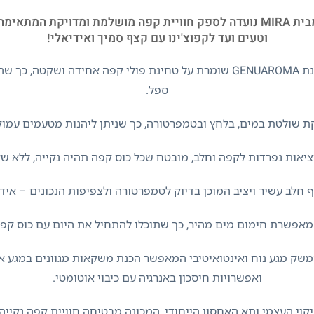
מכונת הקפה האוטומטית GENUAROMA מבית MIRA נועדה לספק חוויית קפה מושלמ
וטעים ועד לקפוצ'ינו עם קצף סמיך ואידיאלי!
עם מטחנה מובנית בעלת 6 רמות טחינה, מכונת GENUAROMA שומרת על טחינת פול
ספל.
 שולטת במים, בלחץ ובטמפרטורה, כך שניתן ליהנות מטעמים עמוקים
יאות נפרדות לקפה וחלב, מובטח שכל כוס קפה תהיה נקייה, ללא ש
 חימום מים מהיר, כך שתוכלו להתחיל את היום עם כוס קפה איכותית תוך
GENUARO מתאפיינת בממשק מגע נוח ואינטואיטיבי המאפשר הכנת משקאות מגוונים
ואפשרויות חיסכון באנרגיה עם כיבוי אוטומטי.
קוי העצמי ותא האחסון הייחודי, המכונה מבטיחה חוויית קפה נקייה