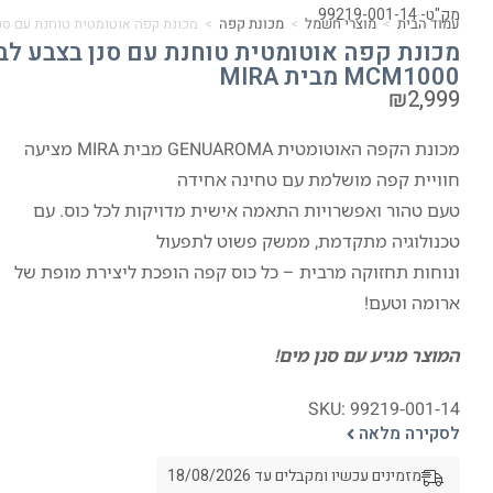
מק"ט- 99219-001-14
עמוד הבית
>
מוצרי חשמל
>
מכונת קפה
>
מכונת קפה אוטומטית טוחנת עם סנן בצבע לבן 000
מכונת קפה אוטומטית טוחנת עם סנן בצבע לב
MCM1000 מבית MIRA
₪
2,999
מכונת הקפה האוטומטית GENUAROMA מבית MIRA מציעה
חוויית קפה מושלמת עם טחינה אחידה
טעם טהור ואפשרויות התאמה אישית מדויקות לכל כוס. עם
טכנולוגיה מתקדמת, ממשק פשוט לתפעול
ונוחות תחזוקה מרבית – כל כוס קפה הופכת ליצירת מופת של
ארומה וטעם!
המוצר מגיע עם סנן מים!
SKU: 99219-001-14
לסקירה מלאה
מזמינים עכשיו ומקבלים עד 18/08/2026