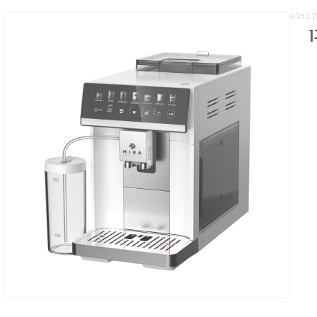
MCM1 מבית MIRA
ן