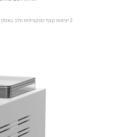
2 יציאות קצף המקציפות חלב באופן אוטומטי לצפיפות ולטמפרטורה האידיאלית עבור משקאות לאטה, קפוצ'ינו ושאר משקאות מבוססי אספרסו.