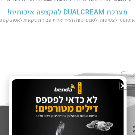
מערכת DUALCREAM להקצפה איכותית!