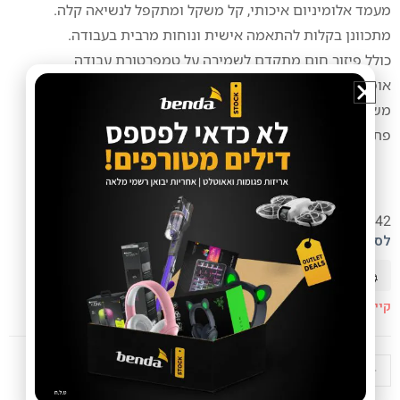
מעמד אלומיניום איכותי, קל משקל ומתקפל לנשיאה קלה.
מתכוונן בקלות להתאמה אישית ונוחות מרבית בעבודה.
כולל פיזור חום מתקדם לשמירה על טמפרטורת עבודה
אופטימלית.
משטחי נוגדי החלקה מבטיחים יציבות ובטיחות בכל מצב.
פתרון אלגנטי ונוח לשימוש בבית, במשרד ובתנועה.
SKU: 99700-536-42
לסקירה מלאה
מזמינים עכשיו ומקבלים עד 18/08/2026
קיים במלאי
+
-
הוספה לסל