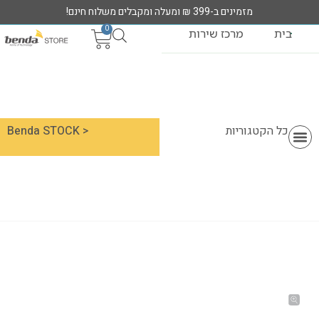
מזמינים ב-399 ₪ ומעלה ומקבלים משלוח חינם!
0
בית
מרכז שירות
כל הקטגוריות
< Benda STOCK
מוצרי MIRACASE