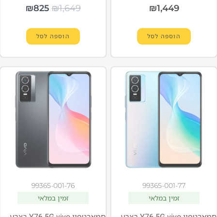
₪
825
₪
1,649
₪
1,449
הוספה לסל
הוספה לסל
99365-001-76
99365-001-77
זמין במלאי
זמין במלאי
סמארטפון Y76 5G vivo בצבע זוהר קוסמי (תכלת)
סמארטפון Y76 5G vivo בצבע שחור לילה