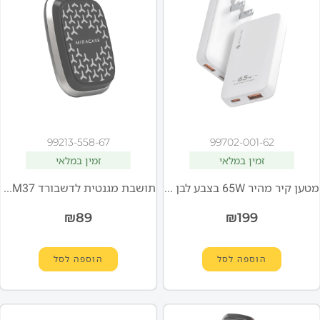
99213-558-67
99702-001-62
זמין במלאי
זמין במלאי
מטען קיר מהיר 65W בצבע לבן MWC65W מבית MIRACASE
תושבת מגנטית לדשבורד MIR MDM37
₪
89
₪
199
הוספה לסל
הוספה לסל