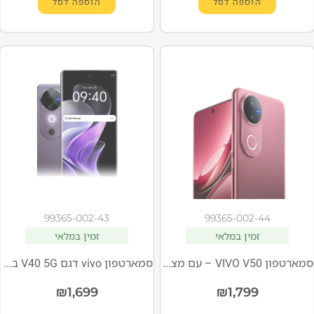
הוספה לסל
הוספה לסל
99365-002-43
99365-002-44
זמין במלאי
זמין במלאי
סמארטפון VIVO V50 – עם מצלמות ZEISS ותצוגת Quad-Curved
סמארטפון vivo דגם V40 5G בצבע סגול
₪
1,699
₪
1,799