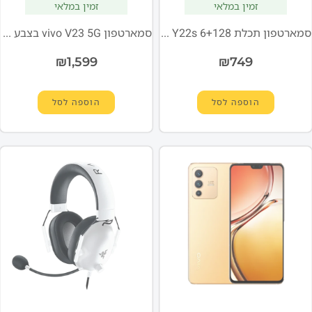
זמין במלאי
זמין במלאי
סמארטפון תכלת VIVO Y22s 6+128
סמארטפון vivo V23 5G בצבע שחור חלל
₪
1,599
₪
749
הוספה לסל
הוספה לסל