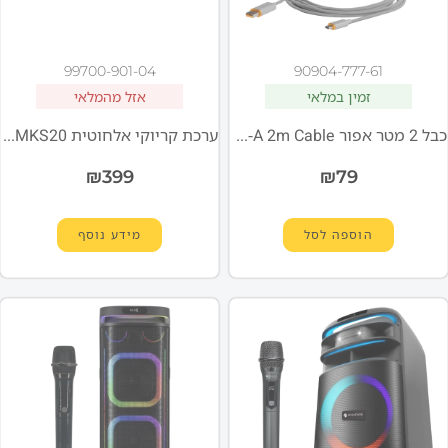
99700-901-04
90904-777-61
זמין במלאי
אזל מהמלאי
כבל 2 מטר אפור USB-C to USB-A 2m Cable
ערכת קריוקי אלחוטית Miracase MKS20
₪
399
₪
79
הוספה לסל
מידע נוסף