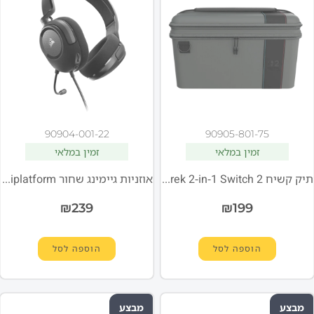
90904-001-22
90905-801-75
זמין במלאי
זמין במלאי
תיק קשיח TB PlayTrek 2-in-1 Switch 2
אוזניות גיימינג שחור CORSAIR HS35 v2 Multiplatform
₪
239
₪
199
הוספה לסל
הוספה לסל
מבצע
מבצע