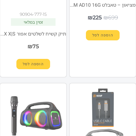
מציאון – טאבלט SL1069 10" 2G RAM AD10 16G
90904-777-15
₪
225
₪
699
זמין במלאי
תיק קשיח לשלטים אפור SCUF Universal Case PS4 | PS5 | XBOX X|S
הוספה לסל
₪
75
הוספה לסל