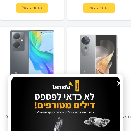
הוספה לסל
הוספה לסל
99365-002-41
99365-002-42
זמין במלאי
זמין במלאי
סמארטפון vivo דגם V40 5G בצבע אפור
סמארטפון vivo דגם V29 Lite 5G בצבע שחור בוהק
₪
1,449
₪
1,699