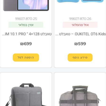
99607-870-25
99607-870-26
אזל מהמלאי
זמין במלאי
OUKITEL OT6 Kids – טאבלט ילדים שחור סוללה ‎8000mAh
טאבלט 4+128 " OUKITEL OT6 SIM 10.1 PRO אפור סוללה 8000mAh
₪
699
₪
599
מידע נוסף
הוספה לסל