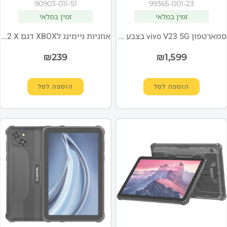
90903-011-51
99365-001-23
זמין במלאי
זמין במלאי
סמארטפון vivo V23 5G בצבע זהב שמש
אוזניות גיימינג לXBOX דגם BlackShark V2 X בצבע לבן מבית Razer
₪
239
₪
1,599
הוספה לסל
הוספה לסל