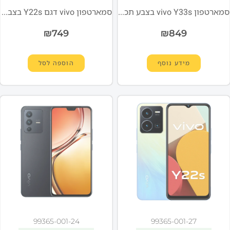
סמארטפון vivo Y33s בצבע תכלת חלומי
סמארטפון vivo דגם Y22s בצבע כחול כוכבים
₪
749
₪
849
מידע נוסף
הוספה לסל
99365-001-24
99365-001-27