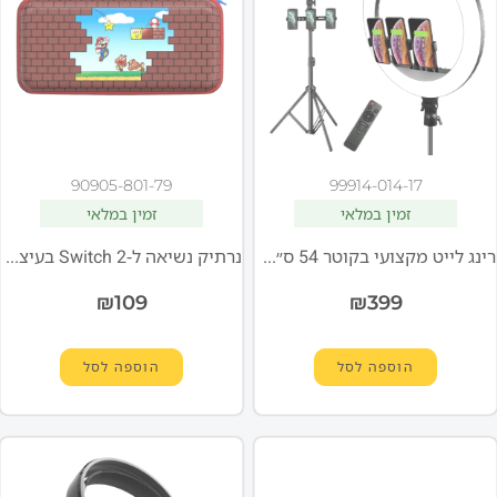
90905-801-79
99914-014-17
זמין במלאי
זמין במלאי
רינג לייט מקצועי בקוטר 54 ס״מ MSSL21 מבית Miracase
נרתיק נשיאה ל-Switch 2 בעיצוב Mario Bricks דגם Playtrek מבית Turtle Beach
₪
109
₪
399
הוספה לסל
הוספה לסל