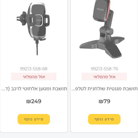
99213-558-68
99213-558-76
אזל מהמלאי
אזל מהמלאי
תושבת מגנטית שולחנית לטלפון דגם MTM44 מבית MIRACASE
תושבת ומטען אלחוטי לרכב (דשבורד+מזגן) MIRACASE MQiWM605
₪
249
₪
79
מידע נוסף
מידע נוסף