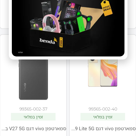
הוספה לסל
הוספה לסל
מבצע
99365-002-37
99365-002-40
זמין במלאי
זמין במלאי
סמארטפון vivo דגם V29 Lite 5G בצבע זהב חלומי
סמארטפון vivo דגם V27 5G בצבע שחור אצילי